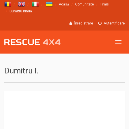
Acasă
Comunitate
Timis
Dumitru Irimia
Înregistrare
Autentificare
Meniu
Dumitru I.