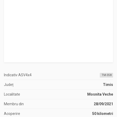
Indicativ ASV4x4
TM-358
Județ
Timis
Localitate
Mosnita Veche
Membru din
28/09/2021
Acoperire
50 kilometri