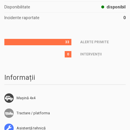
Disponibilitate
disponibil
Incidente raportate
0
33
ALERTE PRIMITE
0
INTERVENȚII
Informații
Mașină 4x4
Tractare / platforma
Asistență tehnică