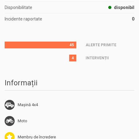
Disponibilitate
disponibil
Incidente raportate
0
45
ALERTE PRIMITE
4
INTERVENȚII
Informații
Mașină 4x4
Moto
Membru de încredere