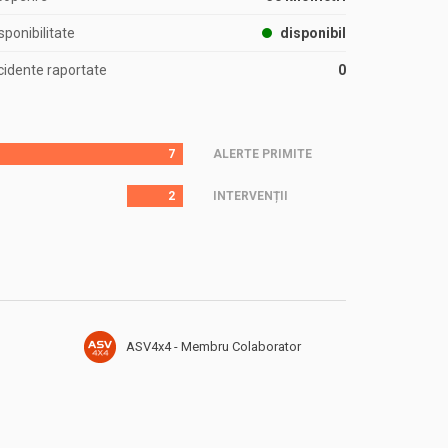
sponibilitate
disponibil
cidente raportate
0
7
ALERTE PRIMITE
2
INTERVENȚII
ASV4x4 - Membru Colaborator