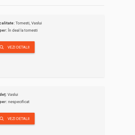
calitate:
Tomesti, Vaslui
per:
În deal la tomesti
VEZI DETALII
deț:
Vaslui
per:
nespecificat
VEZI DETALII