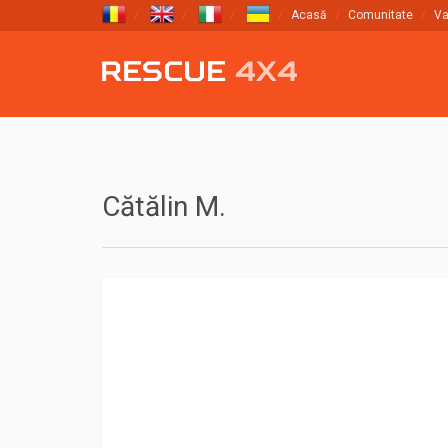
Acasă
Comunitate
Va
Cătălin M.