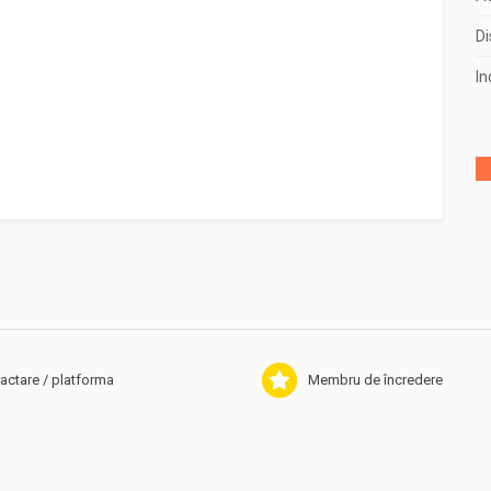
Di
2018
(140)
In
2017
(50)
2016
(45)
2015
(1)
actare / platforma
Membru de încredere