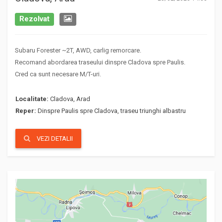
Rezolvat
Subaru Forester ~2T, AWD, carlig remorcare.
Recomand abordarea traseului dinspre Cladova spre Paulis.
Cred ca sunt necesare M/T-uri.
Localitate:
Cladova, Arad
Reper:
Dinspre Paulis spre Cladova, traseu triunghi albastru
VEZI DETALII