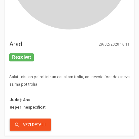
Arad
29/02/2020 16:11
Rezolvat
Salut . nissan patrol intr un canal am troliu, am nevoie foar de cineva
sa ma pot trolia
Județ:
Arad
Reper:
nespecificat
VEZI DETALII