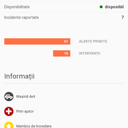
Disponibilitate
disponibil
Incidente raportate
7
61
ALERTE PRIMITE
16
INTERVENȚII
Informații
Mașină 4x4
Prim ajutor
Membru de încredere