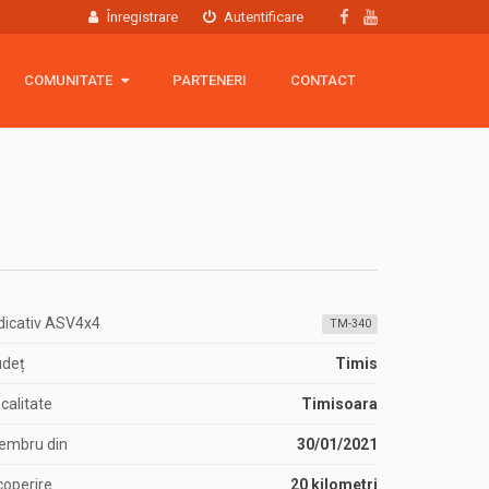
Înregistrare
Autentificare
COMUNITATE
COMUNITATE
PARTENERI
CONTACT
Hartă membri
Grup Facebook
Echipamente
dicativ ASV4x4
TM-340
udeț
Timis
calitate
Timisoara
embru din
30/01/2021
operire
20 kilometri