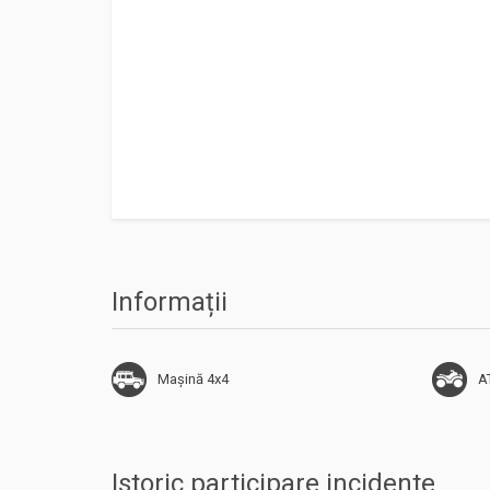
Informații
Mașină 4x4
A
Istoric participare incidente