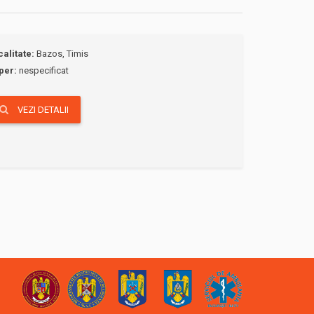
calitate:
Bazos, Timis
per:
nespecificat
VEZI DETALII