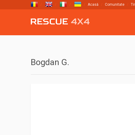
Acasă
Comunitate
Ti
Bogdan G.