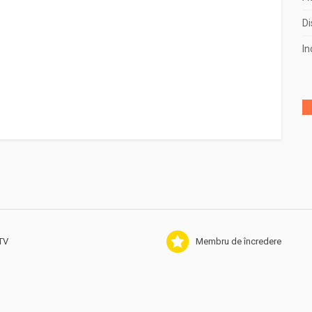
Di
2018
(140)
In
2017
(50)
2016
(45)
2015
(1)
TV
Membru de încredere