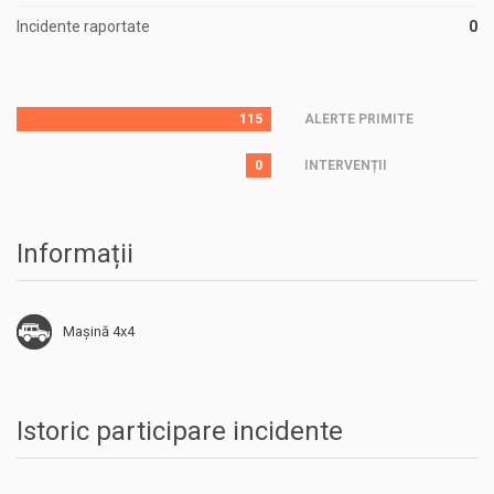
Incidente raportate
0
115
ALERTE PRIMITE
0
INTERVENȚII
Informații
Mașină 4x4
Istoric participare incidente