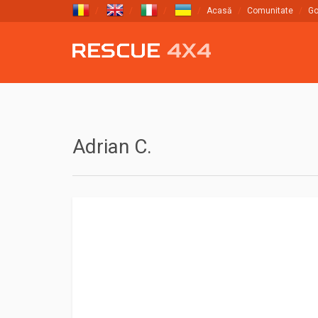
Acasă
Comunitate
Go
Adrian C.