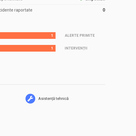
cidente raportate
0
1
ALERTE PRIMITE
1
INTERVENȚII
Asistență tehnică