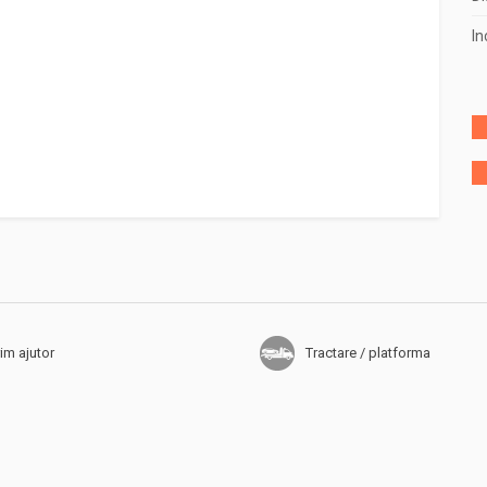
In
2018
(140)
2017
(50)
2016
(45)
2015
(1)
im ajutor
Tractare / platforma