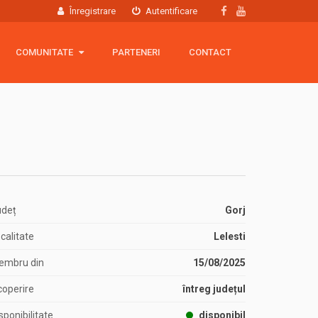
Înregistrare
Autentificare
COMUNITATE
COMUNITATE
PARTENERI
CONTACT
Hartă membri
Grup Facebook
Echipamente
udeț
Gorj
calitate
Lelesti
embru din
15/08/2025
operire
întreg județul
sponibilitate
disponibil